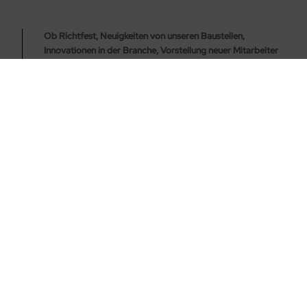
Ob Richtfest, Neuigkeiten von unseren Baustellen,
Innovationen in der Branche, Vorstellung neuer Mitarbeiter
oder BMS-Events: entdecken Sie hier Themen, mit denen
sich BMS gerade beschäftigt
Oder folgen Sie uns auf unseren Social Media Kanälen für
spannende News von und über BMS.