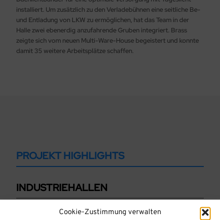
installiert. Um zusätzlich zu den Verladebühnen eine seitliche Be-
und Entladung von LKW zu ermöglichen, hat das Team in der
Halle zwei ebenerdig anzufahrende Gruben integriert. Brass
zeigte sich vom neuen Multi-Ware-House begeistert und konnte
damit 35 weitere Arbeitsplätze schaffen.
PROJEKT HIGHLIGHTS
INDUSTRIEHALLEN
Cookie-Zustimmung verwalten
LOGISTIKHALLEN