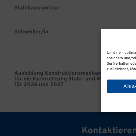
Stahlbaumonteur
Schweißer/in
Um dir ein optima
speichern und/od
Surfverhalten ode
zurückziehst, kö
Ausbildung Konstruktionsmechaniker/in
für die Fachrichtung Stahl- und Metallbau
für 2026 und 2027
Alle a
Kontaktieren