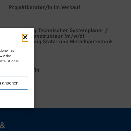
Projektberater/in im Verkauf
Ausbildung Technischer Systemplaner /
Stahlbaukonstrukteur (m/w/d)
Fachrichtung Stahl- und Metallbautechnik
für 2027
tionen zu
wie das
rteilst oder
Architekt/in
n ansehen
 &