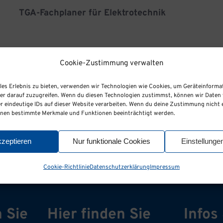
TGA-Fachplaner für Elektrotechnik
Ausbildung Bautechnischer
Konstrukteur/in Fachrichtung Architektur
Cookie-Zustimmung verwalten
oder Ingenieurbau (Bauzeichner/in) für
2027
les Erlebnis zu bieten, verwenden wir Technologien wie Cookies, um Geräteinforma
er darauf zuzugreifen. Wenn du diesen Technologien zustimmst, können wir Daten 
r eindeutige IDs auf dieser Website verarbeiten. Wenn du deine Zustimmung nicht e
nnen bestimmte Merkmale und Funktionen beeinträchtigt werden.
Konstruktionsmechaniker/in &
Stahlbauschlosser/in
kzeptieren
Nur funktionale Cookies
Einstellunge
Cookie-Richtlinie
Datenschutzerklärung
Impressum
 Sie
Hier finden Sie
Infos