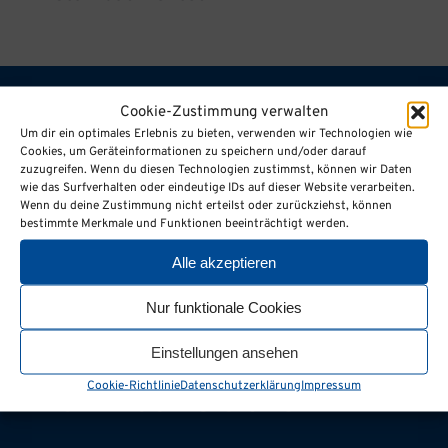
Cookie-Zustimmung verwalten
Kontaktieren Sie uns
Um dir ein optimales Erlebnis zu bieten, verwenden wir Technologien wie
Cookies, um Geräteinformationen zu speichern und/oder darauf
zuzugreifen. Wenn du diesen Technologien zustimmst, können wir Daten
wie das Surfverhalten oder eindeutige IDs auf dieser Website verarbeiten.
Wenn du deine Zustimmung nicht erteilst oder zurückziehst, können
+49 2961 980-200
bestimmte Merkmale und Funktionen beeinträchtigt werden.
Alle akzeptieren
info@bms-industriebau.de
Nur funktionale Cookies
Einstellungen ansehen
Cookie-Richtlinie
Datenschutzerklärung
Impressum
Hier finden Sie uns